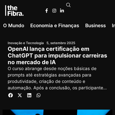
O Mundo
Economia e Finanças
Business
I
Inovação e Tecnologia
5, setembro 2025
OpenAI lança certificação em
ChatGPT para impulsionar carreiras
no mercado de IA
O curso abrange desde noções básicas de
prompts até estratégias avançadas para
produtividade, criação de conteúdo e
automação. Após a conclusão, os participantes
podem realizar um exame online, cujo
certificado promete ter valor de mercado junto
a empresas que já incorporam IA nos seus
processos.