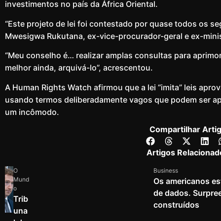
investimentos no país da África Oriental.
“Este projeto de lei foi contestado por quase todos os s
Mwesigwa Rukutana, ex-vice-procurador-geral e ex-minis
“Meu conselho é… realizar amplas consultas para aprimor
melhor ainda, arquivá-lo”, acrescentou.
A Human Rights Watch afirmou que a lei “imita” leis apro
usando termos deliberadamente vagos que podem ser apl
um incômodo.
Compartilhar Arti
Artigos Relacionad
O
Business
Mund
Os americanos es
o
de dados. Surpre
Trib
construídos
una