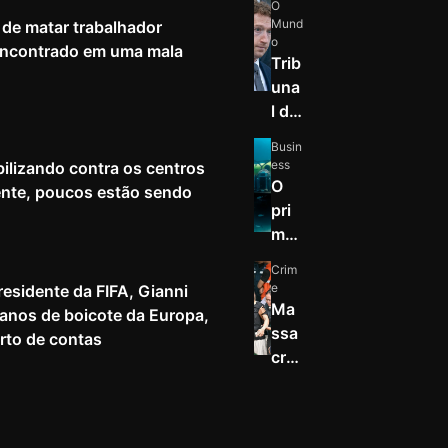
O
Mund
de matar trabalhador
o
 encontrado em uma mala
Trib
una
l do
Nov
Busin
o
ess
ilizando contra os centros
Mé
O
nte, poucos estão sendo
xico
pri
ord
mei
ena
ro
Crim
que
nov
e
esidente da FIFA, Gianni
a
o
Ma
planos de boicote da Europa,
Met
hab
ssa
rto de contas
a
itat
cre
pag
sub
a
ue
aqu
tiro
mai
átic
s
s