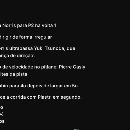
 Norris para P2 na volta 1
igir de forma irregular
rris ultrapassa Yuki Tsunoda, que
ça de direção’.
de velocidade no pitlane; Pierre Gasly
tes da pista
ubiu para 4o depois de largar em 5o
nce a corrida com Piastri em segundo.
go
os