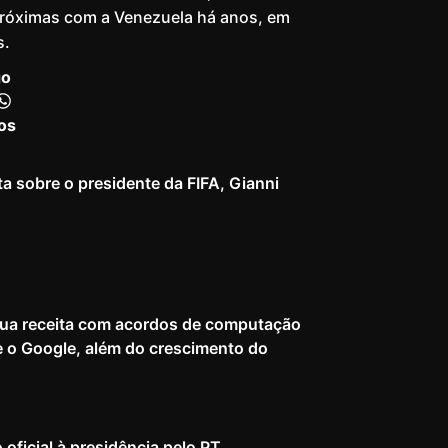
próximas com a Venezuela há anos, em
s.
go
os
 sobre o presidente da FIFA, Gianni
ua receita com acordos de computação
e o Google, além do crescimento do
 oficial à presidência pelo PT