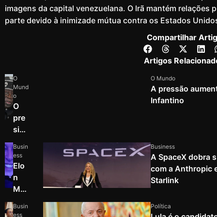
imagens da capital venezuelana. O Irã mantém relações 
parte devido à inimizade mútua contra os Estados Unido
Compartilhar Arti
Artigos Relacionad
O
O Mundo
Mund
A pressão aumenta
o
Infantino
O
pre
side
nte
Busin
Business
nig
ess
A SpaceX dobra s
eria
Elo
com a Anthropic 
no
n
Starlink
elo
Mu
gia
sk
Busin
Política
o
sup
ess
Lula é o candidato