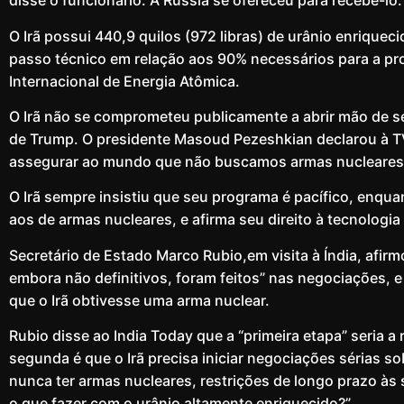
disse o funcionário. A Rússia se ofereceu para recebê-lo.
O Irã possui 440,9 quilos (972 libras) de urânio enrique
passo técnico em relação aos 90% necessários para a p
Internacional de Energia Atômica.
O Irã não se comprometeu publicamente a abrir mão de s
de Trump. O presidente Masoud Pezeshkian declarou à TV
assegurar ao mundo que não buscamos armas nucleares
O Irã sempre insistiu que seu programa é pacífico, enqua
aos de armas nucleares, e afirma seu direito à tecnologia
Secretário de Estado Marco Rubio,em visita à Índia, afirm
embora não definitivos, foram feitos” nas negociações, 
que o Irã obtivesse uma arma nuclear.
Rubio disse ao India Today que a “primeira etapa” seria a 
segunda é que o Irã precisa iniciar negociações sérias s
nunca ter armas nucleares, restrições de longo prazo às
o que fazer com o urânio altamente enriquecido?”