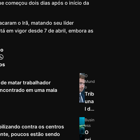
que começou dois dias após o início da
caram o Irã, matando seu líder
á em vigor desde 7 de abril, embora as
go
os
O
Mund
de matar trabalhador
o
 encontrado em uma mala
Trib
una
l do
Nov
Busin
o
ess
ilizando contra os centros
Mé
O
nte, poucos estão sendo
xico
pri