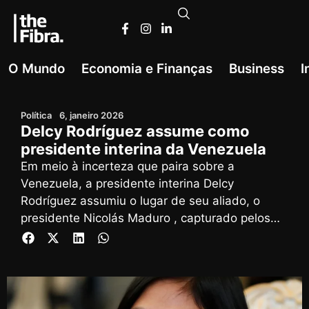
O Mundo
Economia e Finanças
Business
I
Política
6, janeiro 2026
Delcy Rodríguez assume como
presidente interina da Venezuela
Em meio à incerteza que paira sobre a
Venezuela, a presidente interina Delcy
Rodríguez assumiu o lugar de seu aliado, o
presidente Nicolás Maduro , capturado pelos
Estados Unidos em uma operação militar
noturna, e ofereceu-se para "colaborar" com o
governo Trump no que pode representar uma
mudança drástica nas relações entre os
governos rivais.