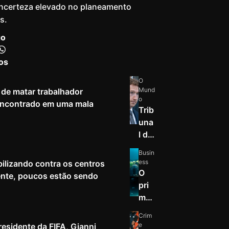
incerteza elevado no planeamento
s.
go
os
O
Mund
de matar trabalhador
o
 encontrado em uma mala
Trib
una
l do
Nov
Busin
o
ess
ilizando contra os centros
Mé
O
nte, poucos estão sendo
xico
pri
ord
mei
ena
ro
Crim
que
nov
e
esidente da FIFA, Gianni