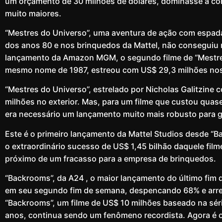
um orçamento de 30 milhões de dólares, dominasse a co
muito maiores.
“Mestres do Universo”, uma aventura de ação com espadas
dos anos 80 e nos brinquedos da Mattel, não conseguiu r
lançamento da Amazon MGM, o segundo filme de “Mestre
mesmo nome de 1987, estreou com US$ 29,3 milhões no
“Mestres do Universo”, estrelado por Nicholas Galitzin
milhões no exterior. Mas, para um filme que custou quas
era necessário um lançamento muito mais robusto para gar
Este é o primeiro lançamento da Mattel Studios desde “Ba
o extraordinário sucesso de US$ 1,45 bilhão daquele film
próximo de um fracasso para a empresa de brinquedos.
“Backrooms”, da A24 , o maior lançamento do último fim
em seu segundo fim de semana, despencando 68% e arr
“Backrooms”, um filme de US$ 10 milhões baseado na sér
anos, continua sendo um fenômeno recordista. Agora é o 