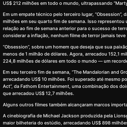
US$ 212 milhões em todo o mundo, ultrapassando “Mart
Em um empate técnico pelo terceiro lugar, “Obsession”, 
milhões em seu quarto fim de semana. Isso representou 
relação ao fim de semana anterior para o sucesso de terr
considerar a inflação, nenhum filme de terror jamais tev
“Obsession”, sobre um homem que deseja que sua paixão 
menos de 1 milhão de dólares. Agora, arrecadou 152,1 mi
224,8 milhões de dólares em todo o mundo — um recorde
Em seu terceiro fim de semana, “The Mandalorian and Gro
arrecadando US$ 10 milhões. Foi superado até mesmo por
Act”, da Fathom Entertainment, uma combinação dos dois
que arrecadou US$ 12,7 milhões.
Alguns outros filmes também alcançaram marcos import
A cinebiografia de Michael Jackson produzida pela Lions
maior bilheteria do estúdio, arrecadando US$ 898 milhõe