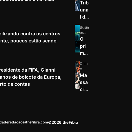
Trib
una
l do
Nov
Busin
o
ess
ilizando contra os centros
Mé
O
nte, poucos estão sendo
xico
pri
ord
mei
ena
ro
Crim
que
nov
e
esidente da FIFA, Gianni
a
o
Ma
planos de boicote da Europa,
Met
hab
ssa
rto de contas
a
itat
cre
pag
sub
a
ue
aqu
tiro
mai
átic
s
s
o
em
idade
redacao@thefibra.com
©2026 theFibra
US$
em
esc
567
déc
ola