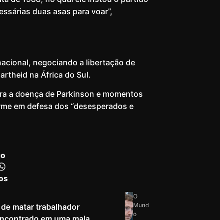
ssárias duas asas para voar”,
nacional, negociando a libertação de
artheid na África do Sul.
tra a doença de Parkinson e momentos
irme em defesa dos “desesperados e
go
os
O
Mund
de matar trabalhador
o
 encontrado em uma mala