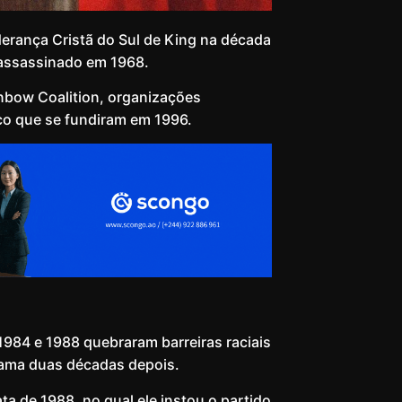
erança Cristã do Sul de King na década
 assassinado em 1968.
inbow Coalition, organizações
co que se fundiram em 1996.
1984 e 1988 quebraram barreiras raciais
Obama duas décadas depois.
 de 1988, no qual ele instou o partido