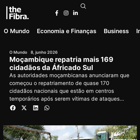
O Mundo
Economia e Finanças
Business
I
O Mundo
8, junho 2026
Moçambique repatria mais 169
cidadãos da Áfricado Sul
As autoridades moçambicanas anunciaram que
começou o repatriamento de quase 170
cidadãos nacionais que estão em centros
temporários após serem vítimas de ataques
xenófobos na África do Sul, elevando para mais
de 700 o número dos já repatriados.