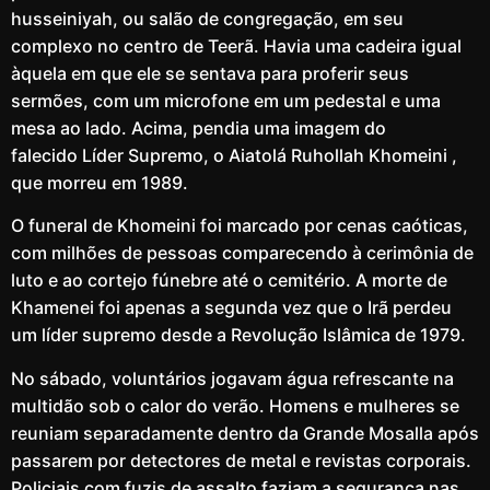
husseiniyah, ou salão de congregação, em seu
complexo no centro de Teerã. Havia uma cadeira igual
àquela em que ele se sentava para proferir seus
sermões, com um microfone em um pedestal e uma
mesa ao lado. Acima, pendia uma imagem do
falecido Líder Supremo, o Aiatolá Ruhollah Khomeini ,
que morreu em 1989.
O funeral de Khomeini foi marcado por cenas caóticas,
com milhões de pessoas comparecendo à cerimônia de
luto e ao cortejo fúnebre até o cemitério. A morte de
Khamenei foi apenas a segunda vez que o Irã perdeu
um líder supremo desde a Revolução Islâmica de 1979.
No sábado, voluntários jogavam água refrescante na
multidão sob o calor do verão. Homens e mulheres se
reuniam separadamente dentro da Grande Mosalla após
passarem por detectores de metal e revistas corporais.
Policiais com fuzis de assalto faziam a segurança nas