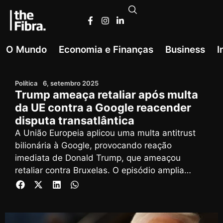
O Mundo
Economia e Finanças
Business
I
Política
6, setembro 2025
Trump ameaça retaliar após multa
da UE contra a Google reacender
disputa transatlântica
A União Europeia aplicou uma multa antitrust
bilionária à Google, provocando reação
imediata de Donald Trump, que ameaçou
retaliar contra Bruxelas. O episódio amplia
tensões comerciais e coloca em disputa a
liderança no futuro digital global.