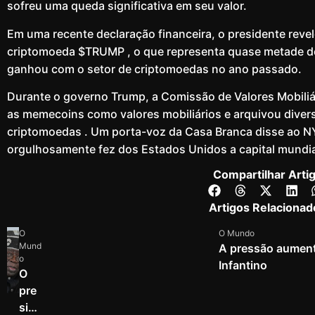
sofreu uma queda significativa em seu valor.
Em uma recente declaração financeira, o presidente rev
criptomoeda $TRUMP , o que representa quase metade do
ganhou com o setor de criptomoedas no ano passado.
Durante o governo Trump, a Comissão de Valores Mobiliá
as memecoins como valores mobiliários e arquivou dive
criptomoedas . Um porta-voz da Casa Branca disse ao N
orgulhosamente fez dos Estados Unidos a capital mundia
Compartilhar Arti
Artigos Relacionad
O
O Mundo
Mund
A pressão aumenta
o
Infantino
O
pre
side