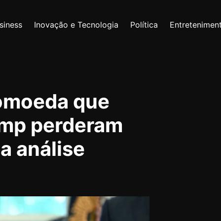
siness
Inovação e Tecnologia
Política
Entretenimen
tomoeda que
ump perderam
la análise