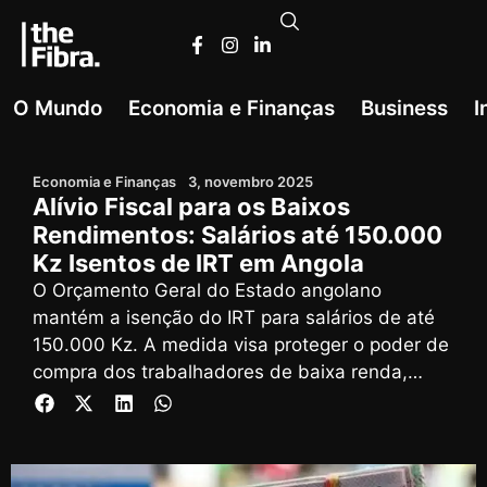
O Mundo
Economia e Finanças
Business
I
Economia e Finanças
3, novembro 2025
Alívio Fiscal para os Baixos
Rendimentos: Salários até 150.000
Kz Isentos de IRT em Angola
O Orçamento Geral do Estado angolano
mantém a isenção do IRT para salários de até
150.000 Kz. A medida visa proteger o poder de
compra dos trabalhadores de baixa renda,
garantindo que não haja desconto do imposto
sobre esse valor. Quem ganha mais paga
imposto apenas sobre o que excede este limite.