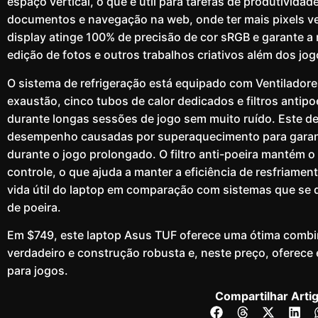
espaço vertical, o que é útil para tarefas de produtivida
documentos e navegação na web, onde ter mais pixels ver
display atinge 100% de precisão de cor sRGB e garante a
edição de fotos e outros trabalhos criativos além dos jog
O sistema de refrigeração está equipado com Ventiladores
exaustão, cinco tubos de calor dedicados e filtros antip
durante longas sessões de jogo sem muito ruído. Este de
desempenho causadas por superaquecimento para garant
durante o jogo prolongado. O filtro anti-poeira mantém o
controle, o que ajuda a manter a eficiência de resfriame
vida útil do laptop em comparação com sistemas que s
de poeira.
Em $749, este laptop Asus TUF oferece uma ótima comb
verdadeiro e construção robusta e, neste preço, oferece
para jogos.
Compartilhar Arti