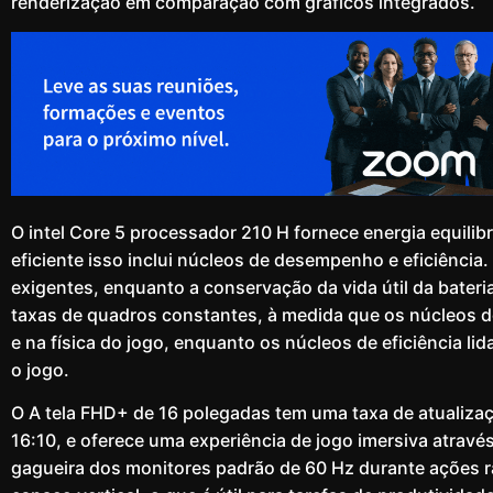
renderização em comparação com gráficos integrados.
O intel Core 5 processador 210 H fornece energia equilib
eficiente isso inclui núcleos de desempenho e eficiência
exigentes, enquanto a conservação da vida útil da bater
taxas de quadros constantes, à medida que os núcleos 
e na física do jogo, enquanto os núcleos de eficiência l
o jogo.
O A tela FHD+ de 16 polegadas tem uma taxa de atualiza
16:10, e oferece uma experiência de jogo imersiva atrav
gagueira dos monitores padrão de 60 Hz durante ações rá