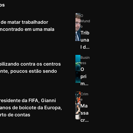
os
O
Mund
de matar trabalhador
o
 encontrado em uma mala
Trib
una
l do
Nov
Busin
o
ess
ilizando contra os centros
Mé
O
nte, poucos estão sendo
xico
pri
ord
mei
ena
ro
Crim
que
nov
e
esidente da FIFA, Gianni
a
o
Ma
planos de boicote da Europa,
Met
hab
ssa
rto de contas
a
itat
cre
pag
sub
a
ue