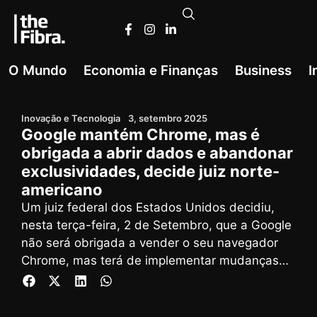
O Mundo
Economia e Finanças
Business
I
Inovação e Tecnologia
3, setembro 2025
Google mantém Chrome, mas é
obrigada a abrir dados e abandonar
exclusividades, decide juiz norte-
americano
Um juiz federal dos Estados Unidos decidiu,
nesta terça-feira, 2 de Setembro, que a Google
não será obrigada a vender o seu navegador
Chrome, mas terá de implementar mudanças
estruturais no mercado digital para corrigir
práticas consideradas monopolistas, segundo
noticiou a Euronews.