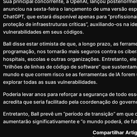
Sua principal concorrente, a OpenAI, lançou posteriorm
anunciou na sexta-feira o lançamento de uma versão esp
ChatGPT, que estará disponível apenas para “profissionai
proteção de infraestruturas críticas”, auxiliando-os na id
vulnerabilidades em seus códigos.
Ball disse estar otimista de que, a longo prazo, as ferram
programação, nos tornarão mais seguros contra os ciber
hospitais, escolas e outras organizações. Entretanto, el
“trilhões de linhas de código de software” que sustenta
mundo e que correm risco se as ferramentas de IA forem
explorar todas as suas vulnerabilidades.
Poderia levar anos para reforçar a segurança de todo es
acredita que seria facilitado pela coordenação do gover
Entretanto, Ball prevê um “período de transição” em que 
aumentarão significativamente e “o mundo poderá, de fato
Compartilhar Arti