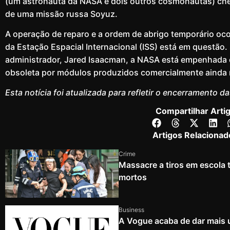
(um astronauta da NASA e dois outros cosmonautas) c
de uma missão russa Soyuz.
A operação de reparo e a ordem de abrigo temporário o
da Estação Espacial Internacional (ISS) está em questão.
administrador, Jared Isaacman, a NASA está empenhada e
obsoleta por módulos produzidos comercialmente ainda 
Esta notícia foi atualizada para refletir o encerramento d
Compartilhar Arti
Artigos Relacionad
Crime
Massacre a tiros em escola 
mortos
Business
A Vogue acaba de dar mais 