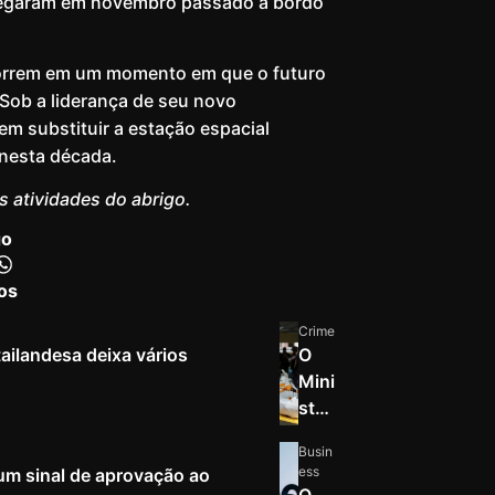
hegaram em novembro passado a bordo
correm em um momento em que o futuro
 Sob a liderança de seu novo
m substituir a estação espacial
nesta década.
as atividades do abrigo.
go
os
Crime
tailandesa deixa vários
O
Mini
stér
io
Busin
da
ess
um sinal de aprovação ao
Edu