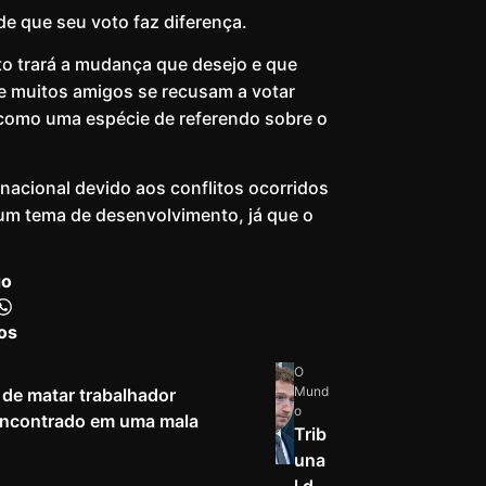
de que seu voto faz diferença.
oto trará a mudança que desejo e que
que muitos amigos se recusam a votar
o como uma espécie de referendo sobre o
nacional devido aos conflitos ocorridos
um tema de desenvolvimento, já que o
go
os
O
Mund
de matar trabalhador
o
 encontrado em uma mala
Trib
una