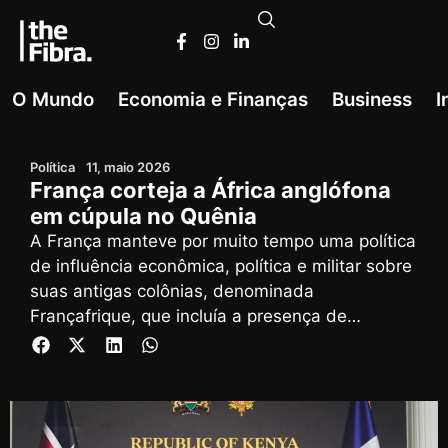
O Mundo
Economia e Finanças
Business
I
Política
11, maio 2026
França corteja a África anglófona
em cúpula no Quênia
A França manteve por muito tempo uma política
de influência econômica, política e militar sobre
suas antigas colônias, denominada
Françafrique, que incluía a presença de
milhares de soldados na região.