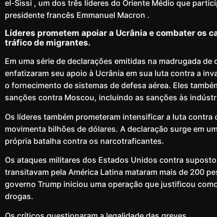
el-Sissi , um dos três líderes do Oriente Médio que partic
presidente francês Emmanuel Macron .
Líderes prometem apoiar a Ucrânia e combater os ca
tráfico de migrantes.
Em uma série de declarações emitidas na madrugada de qu
enfatizaram seu apoio à Ucrânia em sua luta contra a i
o fornecimento de sistemas de defesa aérea. Eles també
sanções contra Moscou, incluindo as sanções às indústri
Os líderes também prometeram intensificar a luta contra o
movimenta bilhões de dólares. A declaração surge em 
própria batalha contra os narcotraficantes.
Os ataques militares dos Estados Unidos contra supost
transitavam pela América Latina mataram mais de 200 p
governo Trump iniciou uma operação que justificou como 
drogas.
Os críticos questionaram a legalidade das greves.