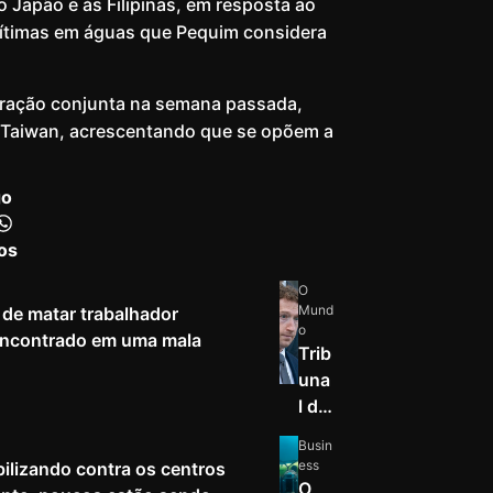
o Japão e às Filipinas, em resposta ao
arítimas em águas que Pequim considera
aração conjunta na semana passada,
e Taiwan, acrescentando que se opõem a
go
os
O
Mund
de matar trabalhador
o
 encontrado em uma mala
Trib
una
l do
Nov
Busin
o
ess
ilizando contra os centros
Mé
O