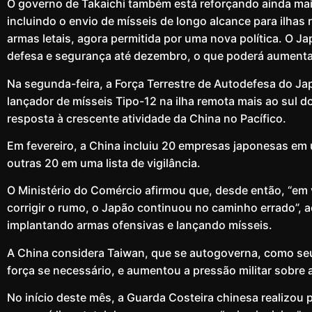
O governo de Takaichi também está reforçando ainda ma
incluindo o envio de mísseis de longo alcance para ilha
armas letais, agora permitida por uma nova política. O 
defesa e segurança até dezembro, o que poderá aumenta
Na segunda-feira, a Força Terrestre de Autodefesa do Ja
lançador de mísseis Tipo-12 na ilha remota mais ao sul 
resposta à crescente atividade da China no Pacífico.
Em fevereiro, a China incluiu 20 empresas japonesas em 
outras 20 em uma lista de vigilância.
O Ministério do Comércio afirmou que, desde então, “em v
corrigir o rumo, o Japão continuou no caminho errado”, a
implantando armas ofensivas e lançando mísseis.
A China considera Taiwan, que se autogoverna, como seu p
força se necessário, e aumentou a pressão militar sobre a
No início deste mês, a Guarda Costeira chinesa realizou p