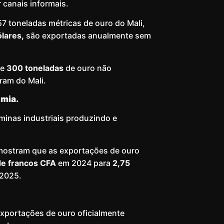
 canais informais.
57 toneladas métricas de ouro do Mali,
ólares,
são exportadas anualmente sem
de
300 toneladas
de ouro não
íram do Mali.
omia.
minas industriais produzindo e
ostram que as exportações de ouro
 de francos CFA
em 2024 para
2,75
2025.
exportações de ouro oficialmente