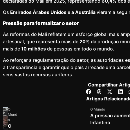
declaradas do Mali em 2025, representando
60,4%
dos e
Os
Emirados Árabes Unidos
e
a Austrália
vieram a segui
Pressão para formalizar o setor
As reformas do Mali refletem um esforço global mais amp
artesanal, que representa mais de
20%
da produção mund
mais de
10 milhões
de pessoas em todo o mundo.
Ao reforçar a regulamentação do setor, as autoridades e
a transparência e garantir que o país arrecade uma parce
seus vastos recursos auríferos.
Compartilhar Arti
Artigos Relacionad
O
O Mundo
Mund
A pressão aumenta
o
Infantino
O