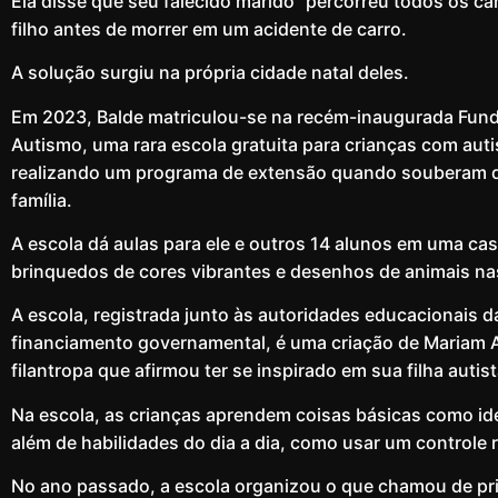
Ela disse que seu falecido marido “percorreu todos os ca
filho antes de morrer em um acidente de carro.
A solução surgiu na própria cidade natal deles.
Em 2023, Balde matriculou-se na recém-inaugurada Fund
Autismo, uma rara escola gratuita para crianças com aut
realizando um programa de extensão quando souberam da 
família.
A escola dá aulas para ele e outros 14 alunos em uma ca
brinquedos de cores vibrantes e desenhos de animais na
A escola, registrada junto às autoridades educacionais 
financiamento governamental, é uma criação de Mariam Ai
filantropa que afirmou ter se inspirado em sua filha autist
Na escola, as crianças aprendem coisas básicas como ide
além de habilidades do dia a dia, como usar um controle 
No ano passado, a escola organizou o que chamou de pri