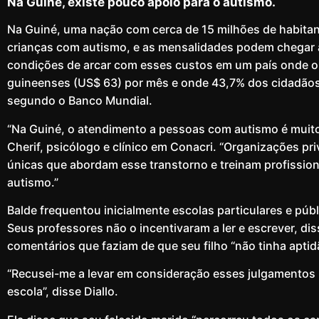
Na Guiné, existe pouco apoio para o autismo.
Na Guiné, uma nação com cerca de 15 milhões de habita
crianças com autismo, e as mensalidades podem chegar 
condições de arcar com esses custos em um país onde o 
guineenses (US$ 63) por mês e onde 43,7% dos cidadãos 
segundo o Banco Mundial.
“Na Guiné, o atendimento a pessoas com autismo é muito 
Cherif, psicólogo e clínico em Conacri. “Organizações pri
únicas que abordam esse transtorno e treinam profissiona
autismo.”
Balde frequentou inicialmente escolas particulares e pú
Seus professores não o incentivaram a ler e escrever, d
comentários que faziam de que seu filho “não tinha aptidã
“Recusei-me a levar em consideração esses julgamentos n
escola”, disse Diallo.