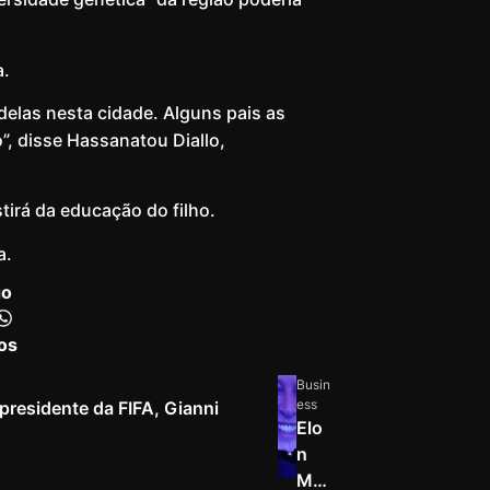
a.
delas nesta cidade. Alguns pais as
, disse Hassanatou Diallo,
tirá da educação do filho.
a.
go
os
Busin
ess
residente da FIFA, Gianni
Elo
n
Mu