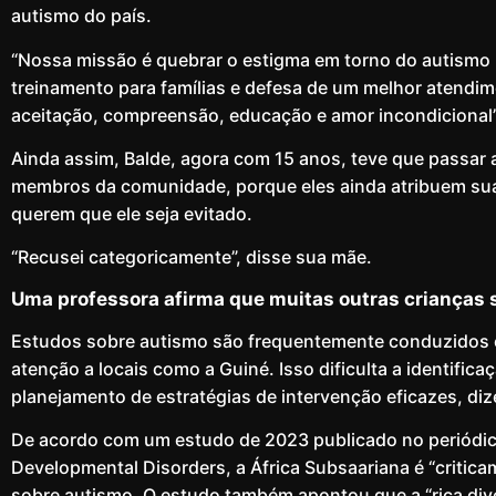
autismo do país.
“Nossa missão é quebrar o estigma em torno do autismo 
treinamento para famílias e defesa de um melhor atendi
aceitação, compreensão, educação e amor incondicional”,
Ainda assim, Balde, agora com 15 anos, teve que passar a
membros da comunidade, porque eles ainda atribuem su
querem que ele seja evitado.
“Recusei categoricamente”, disse sua mãe.
Uma professora afirma que muitas outras crianças
Estudos sobre autismo são frequentemente conduzidos 
atenção a locais como a Guiné. Isso dificulta a identifica
planejamento de estratégias de intervenção eficazes, diz
De acordo com um estudo de 2023 publicado no periódic
Developmental Disorders, a África Subsaariana é “criti
sobre autismo. O estudo também apontou que a “rica dive