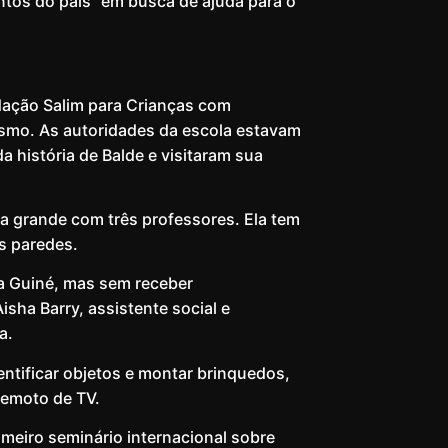
ntos do país” em busca de ajuda para o
ação Salim para Crianças com
ismo. As autoridades da escola estavam
história de Balde e visitaram sua
sa grande com três professores. Ela tem
s paredes.
da Guiné, mas sem receber
sha Barry, assistente social e
a.
ntificar objetos e montar brinquedos,
remoto de TV.
meiro seminário internacional sobre