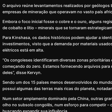
O arquivo reúne levantamentos realizados por geólogo
empresas de mineração que operavam no vasto país afri
Embora o foco inicial fosse o cobre e o ouro, alguns re
de cobalto e lítio – minerais que se tornaram estrategica
Para Kinshasa, os dados históricos podem ajudar a identi
investimentos, visto que a demanda por materiais usados 
elétricos está em alta.
“Os congoleses identificaram diversas zonas prioritárias
começando do zero. Estamos fornecendo arquivos para 
deles”, disse Kervyn.
Sendo um dos 15 países menos desenvolvidos do mundo
possui algumas das terras mais ricas do planeta, notadame
Num setor amplamente dominado pela China, outras gran
olho no subsolo congolês, num esforço para competir – 
buscando expandir sua influência.