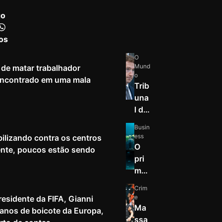
go
os
O
Mund
de matar trabalhador
o
 encontrado em uma mala
Trib
una
l do
Nov
Busin
o
ess
ilizando contra os centros
Mé
O
nte, poucos estão sendo
xico
pri
ord
mei
ena
ro
Crim
que
nov
e
esidente da FIFA, Gianni
a
o
Ma
planos de boicote da Europa,
Met
hab
ssa